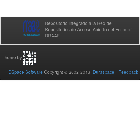
Repositorio integrado a la Red de
Repositorios de Acceso Abierto del Ecuador -
RRAAE
Theme by
DSpace Software
Copyright © 2002-2013
Duraspace
-
Feedback