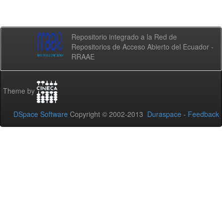
Repositorio integrado a la Red de
Repositorios de Acceso Abierto del Ecuador -
RRAAE
Theme by
DSpace Software
Copyright © 2002-2013
Duraspace
-
Feedback