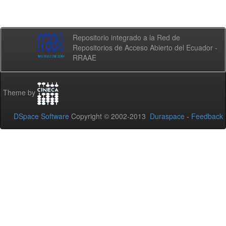
Repositorio integrado a la Red de
Repositorios de Acceso Abierto del Ecuador -
RRAAE
Theme by
DSpace Software
Copyright © 2002-2013
Duraspace
-
Feedback