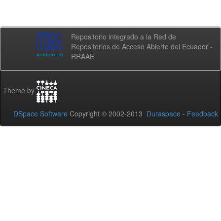
Repositorio integrado a la Red de
Repositorios de Acceso Abierto del Ecuador -
RRAAE
Theme by
DSpace Software
Copyright © 2002-2013
Duraspace
-
Feedback