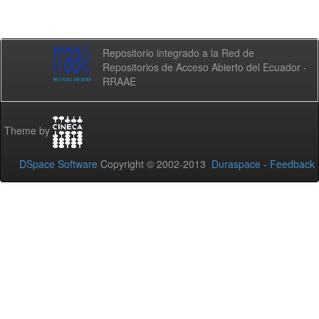
Repositorio integrado a la Red de
Repositorios de Acceso Abierto del Ecuador -
RRAAE
Theme by
DSpace Software
Copyright © 2002-2013
Duraspace
-
Feedback