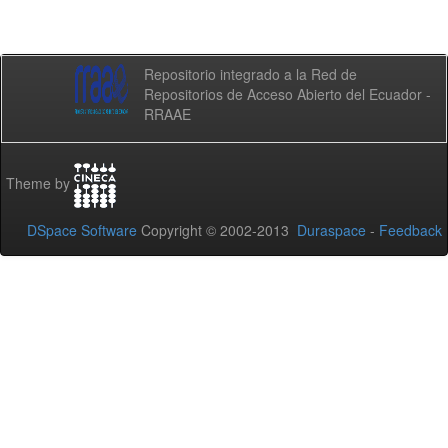
Repositorio integrado a la Red de
Repositorios de Acceso Abierto del Ecuador -
RRAAE
Theme by
DSpace Software
Copyright © 2002-2013
Duraspace
-
Feedback