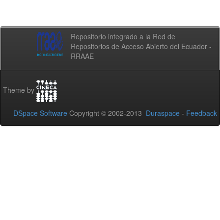
Repositorio integrado a la Red de
Repositorios de Acceso Abierto del Ecuador -
RRAAE
Theme by
DSpace Software
Copyright © 2002-2013
Duraspace
-
Feedback