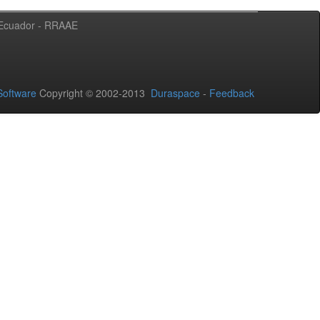
l Ecuador - RRAAE
oftware
Copyright © 2002-2013
Duraspace
-
Feedback