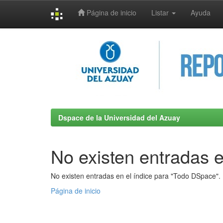
Página de inicio
Listar
Ayuda
Skip
navigation
Dspace de la Universidad del Azuay
No existen entradas e
No existen entradas en el índice para "Todo DSpace".
Página de inicio