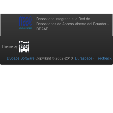
Repositorio integrado a la Red de
Repositorios de Acceso Abierto del Ecuador -
RRAAE
Theme by
DSpace Software
Copyright © 2002-2013
Duraspace
-
Feedback