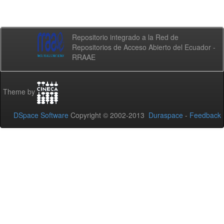
Repositorio integrado a la Red de
Repositorios de Acceso Abierto del Ecuador -
RRAAE
Theme by
DSpace Software
Copyright © 2002-2013
Duraspace
-
Feedback