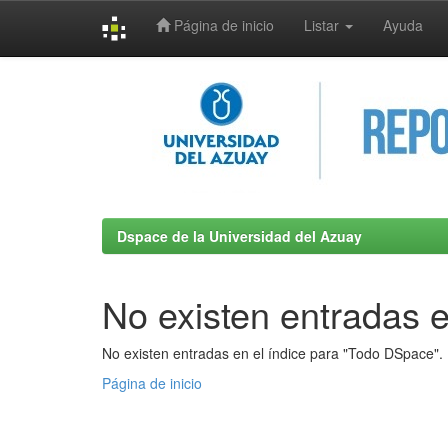
Página de inicio
Listar
Ayuda
Skip
navigation
Dspace de la Universidad del Azuay
No existen entradas e
No existen entradas en el índice para "Todo DSpace".
Página de inicio