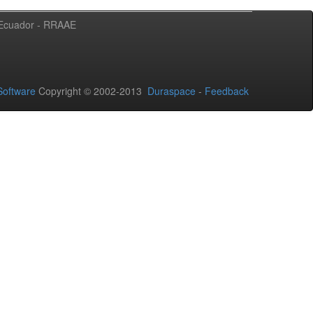
l Ecuador - RRAAE
oftware
Copyright © 2002-2013
Duraspace
-
Feedback