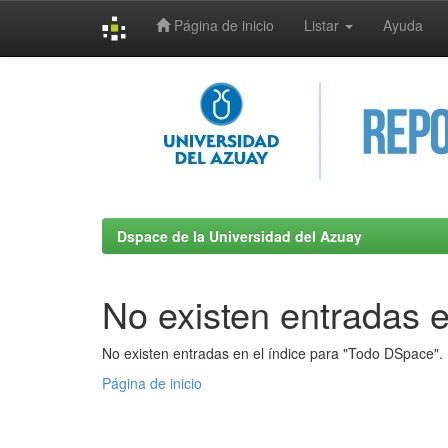
Página de inicio
Listar
Ayuda
Skip
navigation
Dspace de la Universidad del Azuay
No existen entradas e
No existen entradas en el índice para "Todo DSpace".
Página de inicio