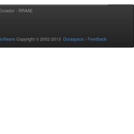
l Ecuador - RRAAE
oftware
Copyright © 2002-2013
Duraspace
-
Feedback