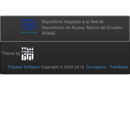
Repositorio integrado a la Red de
Repositorios de Acceso Abierto del Ecuador -
RRAAE
Theme by
DSpace Software
Copyright © 2002-2013
Duraspace
-
Feedback