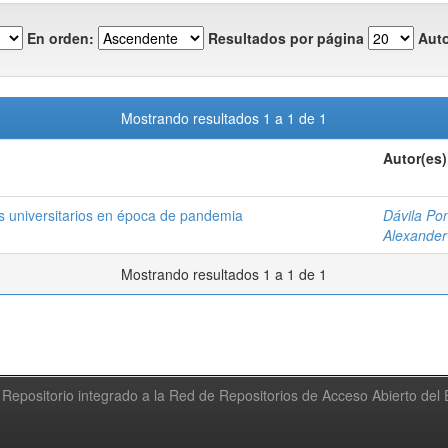
En orden:
Resultados por página
Auto
Mostrando resultados 1 a 1 de 1
Autor(es)
es universitarios en época de pandemia
Dávila Pon
Alexander
Mostrando resultados 1 a 1 de 1
Repositorio integrado a la Red de Repositorios de Acceso Abierto de