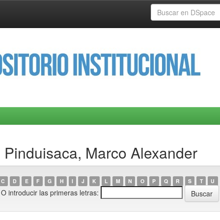
 Pinduisaca, Marco Alexander
C
D
E
F
G
H
I
J
K
L
M
N
O
P
Q
R
S
T
U
O introducir las primeras letras: