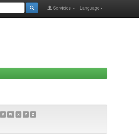
Servicios
Language
V
W
X
Y
Z