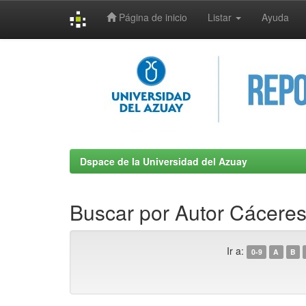
Página de inicio
Listar
Ayuda
Skip
navigation
Dspace de la Universidad del Azuay
Buscar por Autor Cáceres
Ir a:
0-9
A
B