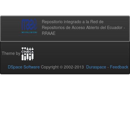
Repositorio integrado a la Red de
Repositorios de Acceso Abierto del Ecuador -
RRAAE
Theme by
DSpace Software
Copyright © 2002-2013
Duraspace
-
Feedback