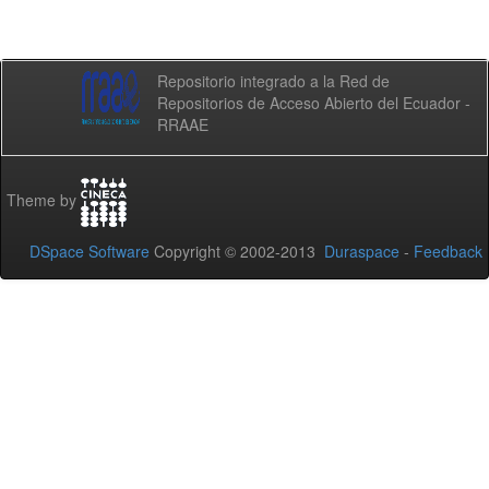
Repositorio integrado a la Red de
Repositorios de Acceso Abierto del Ecuador -
RRAAE
Theme by
DSpace Software
Copyright © 2002-2013
Duraspace
-
Feedback