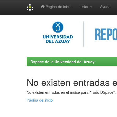
Página de inicio
Listar
Ayuda
Skip
navigation
Dspace de la Universidad del Azuay
No existen entradas e
No existen entradas en el índice para "Todo DSpace".
Página de inicio