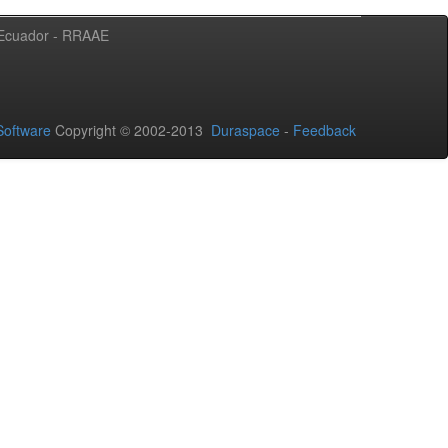
l Ecuador - RRAAE
oftware
Copyright © 2002-2013
Duraspace
-
Feedback