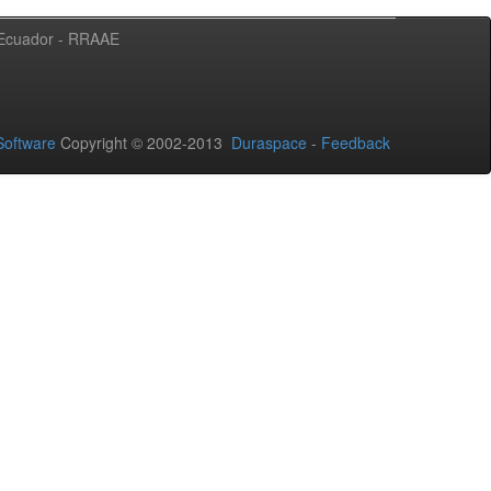
l Ecuador - RRAAE
oftware
Copyright © 2002-2013
Duraspace
-
Feedback