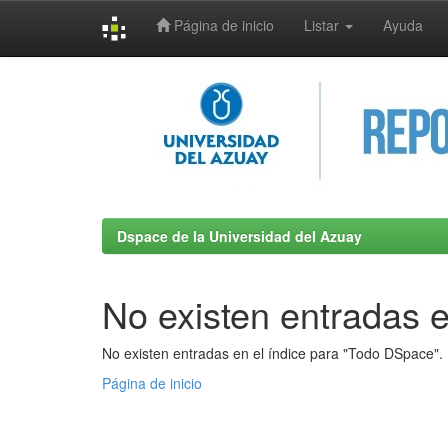
Página de inicio
Listar
Ayuda
Skip
navigation
Dspace de la Universidad del Azuay
No existen entradas e
No existen entradas en el índice para "Todo DSpace".
Página de inicio