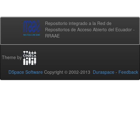
Repositorio integrado a la Red de
Repositorios de Acceso Abierto del Ecuador -
RRAAE
Theme by
DSpace Software
Copyright © 2002-2013
Duraspace
-
Feedback