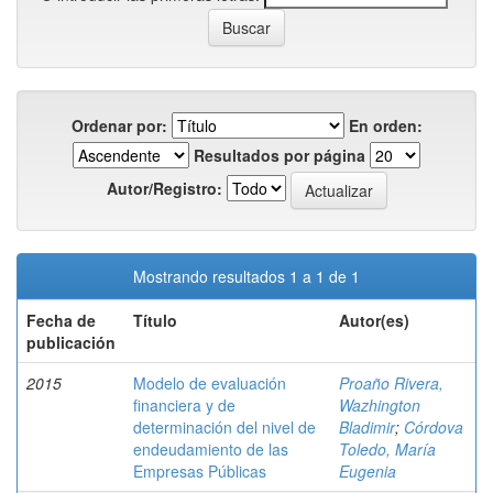
Ordenar por:
En orden:
Resultados por página
Autor/Registro:
Mostrando resultados 1 a 1 de 1
Fecha de
Título
Autor(es)
publicación
2015
Modelo de evaluación
Proaño Rivera,
financiera y de
Wazhington
determinación del nivel de
Bladimir
;
Córdova
endeudamiento de las
Toledo, María
Empresas Públicas
Eugenia