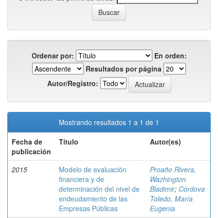
Ordenar por:
En orden:
Resultados por página
Autor/Registro:
Mostrando resultados 1 a 1 de 1
Fecha de
Título
Autor(es)
publicación
2015
Modelo de evaluación
Proaño Rivera,
financiera y de
Wazhington
determinación del nivel de
Bladimir
;
Córdova
endeudamiento de las
Toledo, María
Empresas Públicas
Eugenia