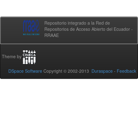
Repositorio integrado a la Red de
Repositorios de Acceso Abierto del Ecuador -
RRAAE
Theme by
DSpace Software
Copyright © 2002-2013
Duraspace
-
Feedback