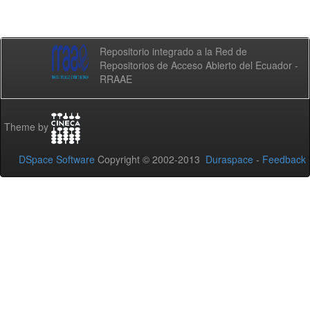
Repositorio integrado a la Red de
Repositorios de Acceso Abierto del Ecuador -
RRAAE
Theme by
DSpace Software
Copyright © 2002-2013
Duraspace
-
Feedback