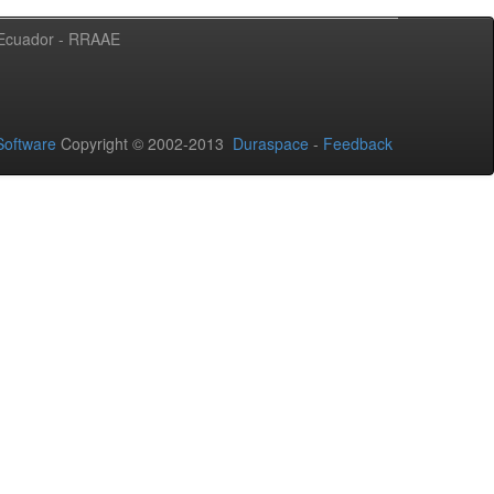
l Ecuador - RRAAE
oftware
Copyright © 2002-2013
Duraspace
-
Feedback