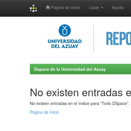
Página de inicio
Listar
Ayuda
Skip
navigation
Dspace de la Universidad del Azuay
No existen entradas e
No existen entradas en el índice para "Todo DSpace".
Página de inicio