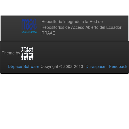
Repositorio integrado a la Red de
Repositorios de Acceso Abierto del Ecuador -
RRAAE
Theme by
DSpace Software
Copyright © 2002-2013
Duraspace
-
Feedback