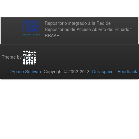
Repositorio integrado a la Red de
Repositorios de Acceso Abierto del Ecuador -
RRAAE
Theme by
DSpace Software
Copyright © 2002-2013
Duraspace
-
Feedback