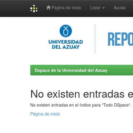
Página de inicio
Listar
Ayuda
Skip
navigation
Dspace de la Universidad del Azuay
No existen entradas e
No existen entradas en el índice para "Todo DSpace".
Página de inicio