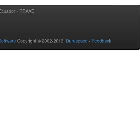
l Ecuador - RRAAE
oftware
Copyright © 2002-2013
Duraspace
-
Feedback