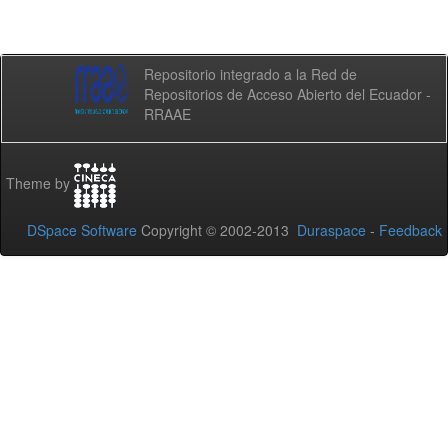
Repositorio integrado a la Red de
Repositorios de Acceso Abierto del Ecuador -
RRAAE
Theme by
DSpace Software
Copyright © 2002-2013
Duraspace
-
Feedback