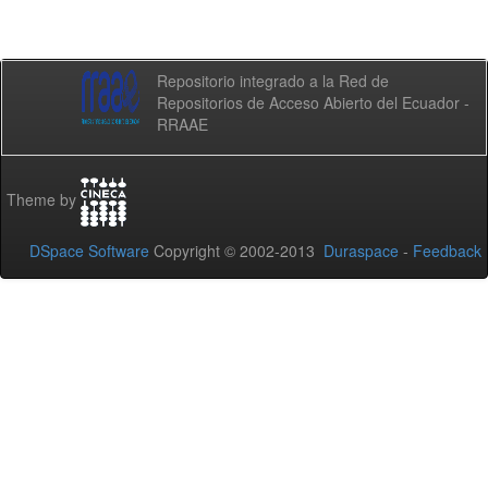
Repositorio integrado a la Red de
Repositorios de Acceso Abierto del Ecuador -
RRAAE
Theme by
DSpace Software
Copyright © 2002-2013
Duraspace
-
Feedback