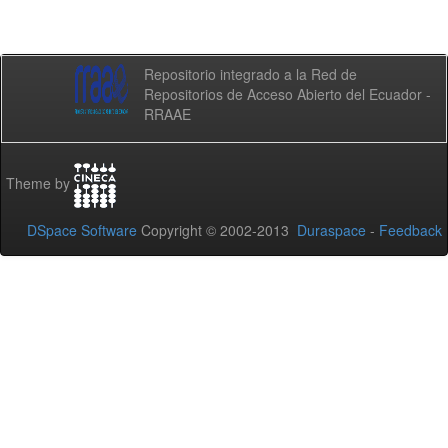
Repositorio integrado a la Red de
Repositorios de Acceso Abierto del Ecuador -
RRAAE
Theme by
DSpace Software
Copyright © 2002-2013
Duraspace
-
Feedback