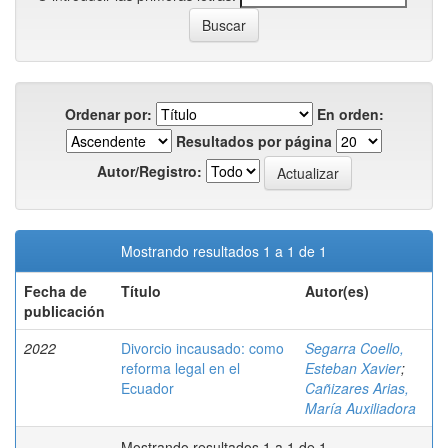
Ordenar por:
En orden:
Resultados por página
Autor/Registro:
Mostrando resultados 1 a 1 de 1
Fecha de
Título
Autor(es)
publicación
2022
Divorcio incausado: como
Segarra Coello,
reforma legal en el
Esteban Xavier
;
Ecuador
Cañizares Arias,
María Auxiliadora
Mostrando resultados 1 a 1 de 1