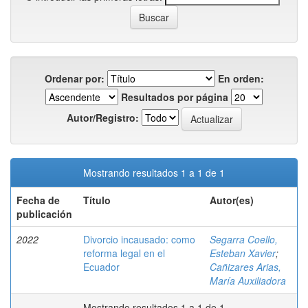
Ordenar por:
En orden:
Resultados por página
Autor/Registro:
Mostrando resultados 1 a 1 de 1
Fecha de
Título
Autor(es)
publicación
2022
Divorcio incausado: como
Segarra Coello,
reforma legal en el
Esteban Xavier
;
Ecuador
Cañizares Arias,
María Auxiliadora
Mostrando resultados 1 a 1 de 1