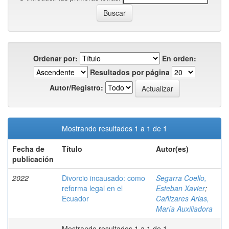
Ordenar por:
En orden:
Resultados por página
Autor/Registro:
Mostrando resultados 1 a 1 de 1
Fecha de
Título
Autor(es)
publicación
2022
Divorcio incausado: como
Segarra Coello,
reforma legal en el
Esteban Xavier
;
Ecuador
Cañizares Arias,
María Auxiliadora
Mostrando resultados 1 a 1 de 1