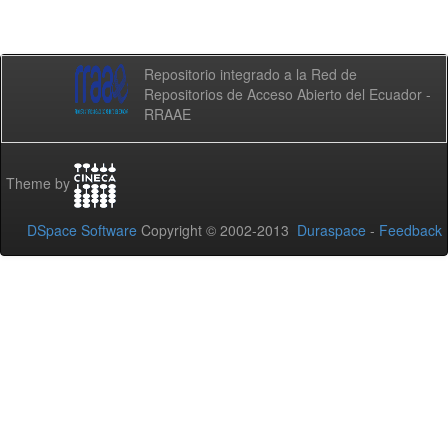
Repositorio integrado a la Red de
Repositorios de Acceso Abierto del Ecuador -
RRAAE
Theme by
DSpace Software
Copyright © 2002-2013
Duraspace
-
Feedback