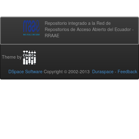
Repositorio integrado a la Red de
Repositorios de Acceso Abierto del Ecuador -
RRAAE
Theme by
DSpace Software
Copyright © 2002-2013
Duraspace
-
Feedback