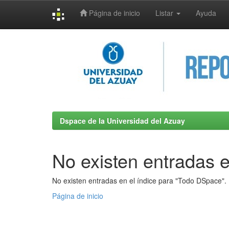
Página de inicio
Listar
Ayuda
Skip
navigation
Dspace de la Universidad del Azuay
No existen entradas e
No existen entradas en el índice para "Todo DSpace".
Página de inicio