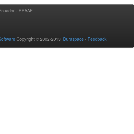
l Ecuador - RRAAE
oftware
Copyright © 2002-2013
Duraspace
-
Feedback