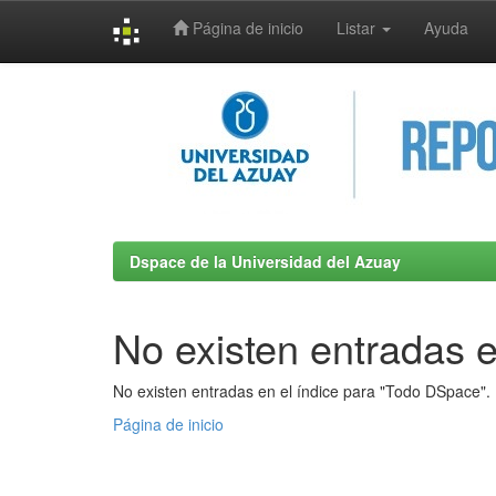
Página de inicio
Listar
Ayuda
Skip
navigation
Dspace de la Universidad del Azuay
No existen entradas e
No existen entradas en el índice para "Todo DSpace".
Página de inicio