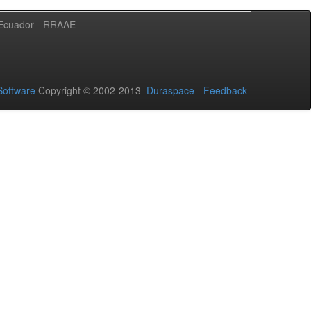
l Ecuador - RRAAE
oftware
Copyright © 2002-2013
Duraspace
-
Feedback