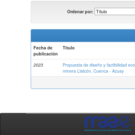
Ordenar por:
Fecha de
Título
publicación
2023
Propuesta de diseño y factibilidad eco
minera Llatcón, Cuenca - Azuay