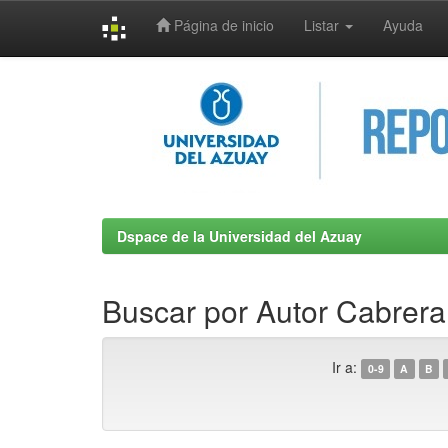
Página de inicio
Listar
Ayuda
Skip
navigation
Dspace de la Universidad del Azuay
Buscar por Autor Cabrera
Ir a:
0-9
A
B