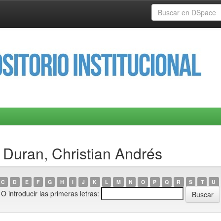
 Duran, Christian Andrés
C
D
E
F
G
H
I
J
K
L
M
N
O
P
Q
R
S
T
U
O introducir las primeras letras: