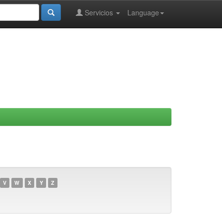
Servicios
Language
V
W
X
Y
Z