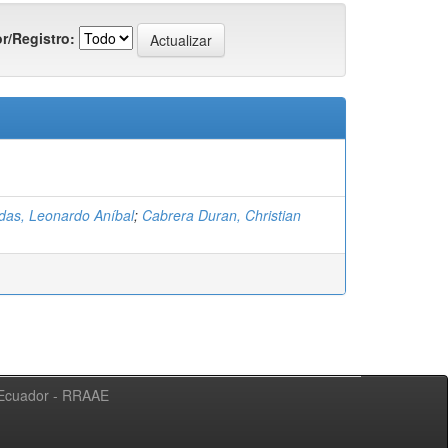
r/Registro:
as, Leonardo Aníbal
;
Cabrera Duran, Christian
l Ecuador - RRAAE