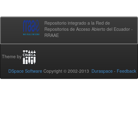
Repositorio integrado a la Red de
Repositorios de Acceso Abierto del Ecuador -
RRAAE
Theme by
DSpace Software
Copyright © 2002-2013
Duraspace
-
Feedback