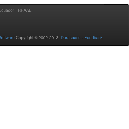
l Ecuador - RRAAE
oftware
Copyright © 2002-2013
Duraspace
-
Feedback