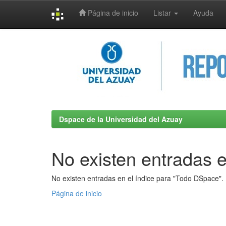
Página de inicio
Listar
Ayuda
Skip
navigation
Dspace de la Universidad del Azuay
No existen entradas e
No existen entradas en el índice para "Todo DSpace".
Página de inicio