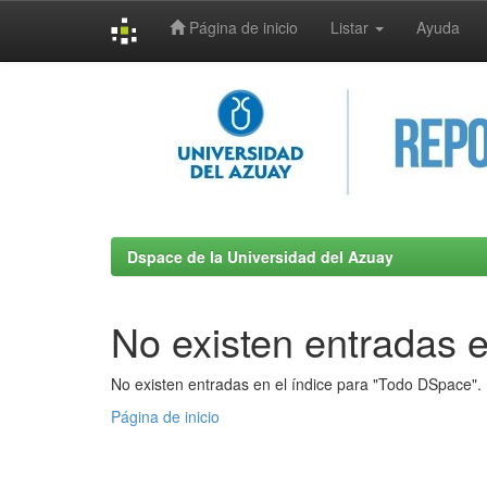
Página de inicio
Listar
Ayuda
Skip
navigation
Dspace de la Universidad del Azuay
No existen entradas e
No existen entradas en el índice para "Todo DSpace".
Página de inicio