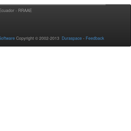
l Ecuador - RRAAE
oftware
Copyright © 2002-2013
Duraspace
-
Feedback