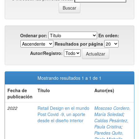
Ordenar por:
En orden:
Resultados por página
Autor/Registro:
Mostrando resultados 1 a 1 de 1
Fecha de
Título
Autor(es)
publicación
2022
Retail Design en el mundo
Moscoso Cordero,
Post Covid -9, un aporte
María Soledad
;
desde el diseño interior
Caldas Pesántez,
Paula Cristina
;
Paredes Quito,