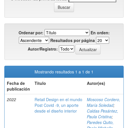
Ordenar por:
En orden:
Resultados por página
Autor/Registro:
Mostrando resultados 1 a 1 de 1
Fecha de
Título
Autor(es)
publicación
2022
Retail Design en el mundo
Moscoso Cordero,
Post Covid -9, un aporte
María Soledad
;
desde el diseño interior
Caldas Pesántez,
Paula Cristina
;
Paredes Quito,