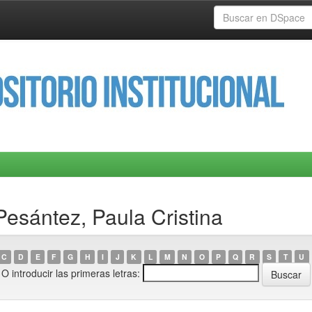
Pesántez, Paula Cristina
C
D
E
F
G
H
I
J
K
L
M
N
O
P
Q
R
S
T
U
O introducir las primeras letras: