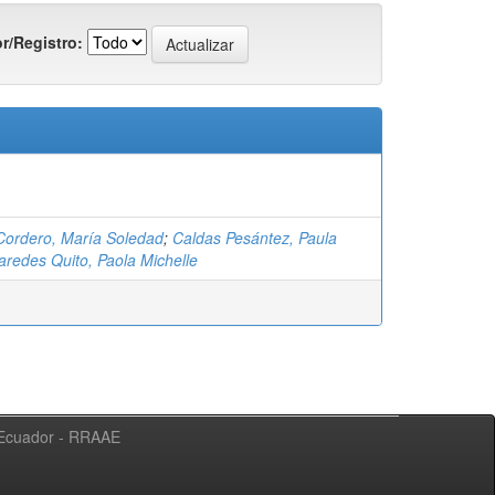
r/Registro:
ordero, María Soledad
;
Caldas Pesántez, Paula
aredes Quito, Paola Michelle
l Ecuador - RRAAE