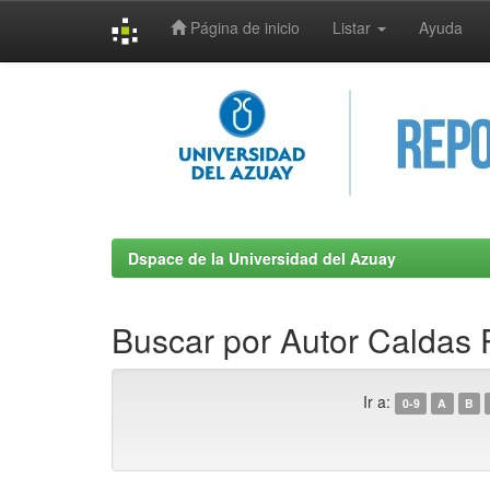
Página de inicio
Listar
Ayuda
Skip
navigation
Dspace de la Universidad del Azuay
Buscar por Autor Caldas 
Ir a:
0-9
A
B