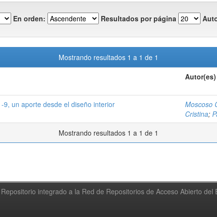
En orden:
Resultados por página
Auto
Mostrando resultados 1 a 1 de 1
Autor(es)
-9, un aporte desde el diseño interior
Moscoso C
Cristina
;
P
Mostrando resultados 1 a 1 de 1
Repositorio integrado a la Red de Repositorios de Acceso Abierto de