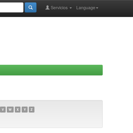
Servicios
Language
V
W
X
Y
Z