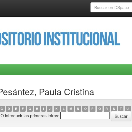
Pesántez, Paula Cristina
C
D
E
F
G
H
I
J
K
L
M
N
O
P
Q
R
S
T
U
O introducir las primeras letras: