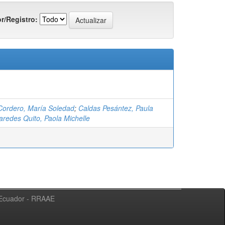
r/Registro:
ordero, María Soledad
;
Caldas Pesántez, Paula
aredes Quito, Paola Michelle
l Ecuador - RRAAE