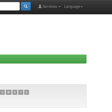
Servicios
Language
V
W
X
Y
Z