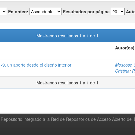
En orden:
Resultados por página
Auto
Mostrando resultados 1 a 1 de 1
Autor(es)
-9, un aporte desde el diseño interior
Moscoso C
Cristina
;
P
Mostrando resultados 1 a 1 de 1
Repositorio integrado a la Red de Repositorios de Acceso Abierto de