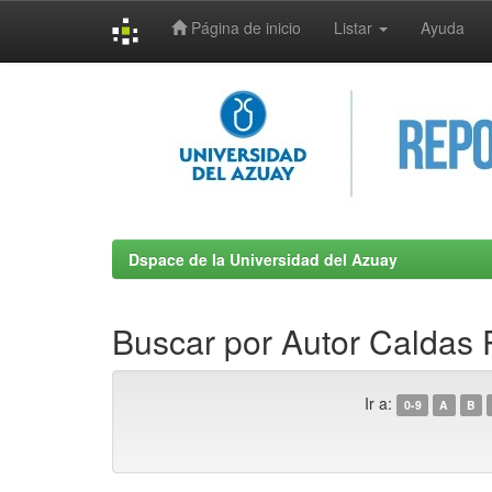
Página de inicio
Listar
Ayuda
Skip
navigation
Dspace de la Universidad del Azuay
Buscar por Autor Caldas 
Ir a:
0-9
A
B