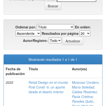
Ordenar por:
En orden:
Resultados por página
Autor/Registro:
Mostrando resultados 1 a 1 de 1
Fecha de
Título
Autor(es)
publicación
2022
Retail Design en el mundo
Moscoso Cordero,
Post Covid -9, un aporte
María Soledad
;
desde el diseño interior
Caldas Pesántez,
Paula Cristina
;
Paredes Quito,