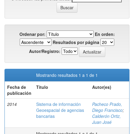
Ordenar por:
En orden:
Resultados por página
Autor/Registro:
Mostrando resultados 1 a 1 de 1
Fecha de
Título
Autor(es)
publicación
2014
Sistema de información
Pacheco Prado,
Geoespacial de agencias
Diego Francisco
;
bancarias
Calderón Ortiz,
Juan José
Mostrando resultados 1 a 1 de 1