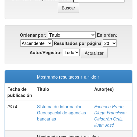
Ordenar por:
En orden:
Resultados por página
Autor/Registro:
Mostrando resultados 1 a 1 de 1
Fecha de
Título
Autor(es)
publicación
2014
Sistema de información
Pacheco Prado,
Geoespacial de agencias
Diego Francisco
;
bancarias
Calderón Ortiz,
Juan José
Mostrando resultados 1 a 1 de 1