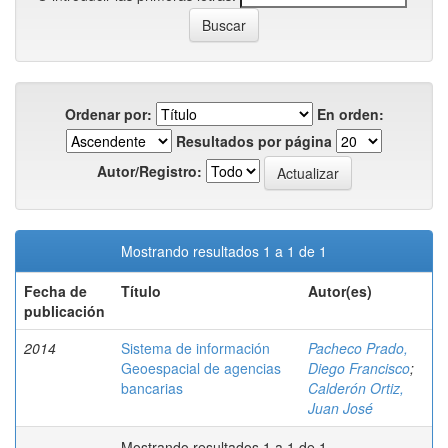
Ordenar por:
En orden:
Resultados por página
Autor/Registro:
Mostrando resultados 1 a 1 de 1
Fecha de
Título
Autor(es)
publicación
2014
Sistema de información
Pacheco Prado,
Geoespacial de agencias
Diego Francisco
;
bancarias
Calderón Ortiz,
Juan José
Mostrando resultados 1 a 1 de 1