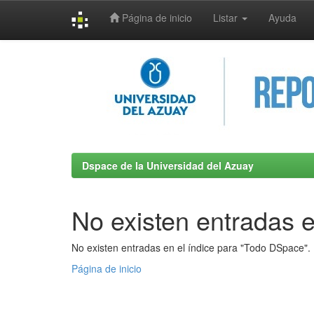
Página de inicio
Listar
Ayuda
Skip
navigation
Dspace de la Universidad del Azuay
No existen entradas e
No existen entradas en el índice para "Todo DSpace".
Página de inicio