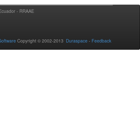
l Ecuador - RRAAE
oftware
Copyright © 2002-2013
Duraspace
-
Feedback